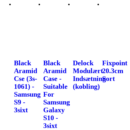
Black
Black
Delock
Fixpoint
Aramid
Aramid
Modulært
20.3cm
Cse (3s-
Case -
Indsætning
Sort
1061) -
Suitable
(kobling)
Samsung
For
S9 -
Samsung
3sixt
Galaxy
S10 -
3sixt