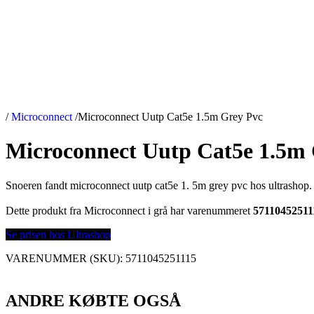
/
Microconnect
/
Microconnect Uutp Cat5e 1.5m Grey Pvc
Microconnect Uutp Cat5e 1.5m
Snoeren fandt microconnect uutp cat5e 1. 5m grey pvc hos ultrashop.
Dette produkt fra Microconnect i grå har varenummeret
57110452511
Se prisen hos Ultrashop
VARENUMMER (SKU):
5711045251115
ANDRE KØBTE OGSÅ