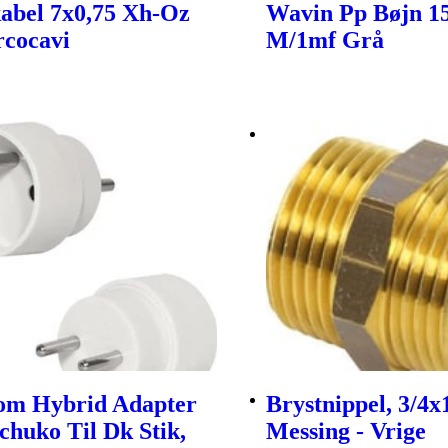
abel 7x0,75 Xh-Oz
Wavin Pp Bøjn 1
rcocavi
M/1mf Grå
om Hybrid Adapter
Brystnippel, 3/4x1
Schuko Til Dk Stik,
Messing - Vrige