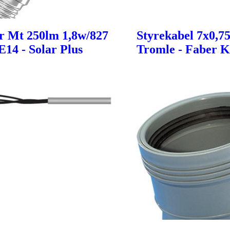
r Mt 250lm 1,8w/827
Styrekabel 7x0,7
E14 - Solar Plus
Tromle - Faber K