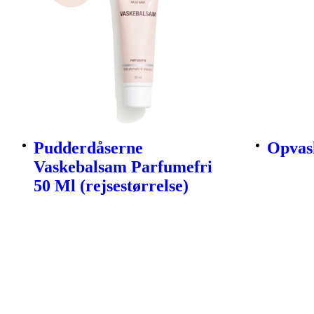
Pudderdåserne
Opvask
Vaskebalsam Parfumefri
50 Ml (rejsestørrelse)